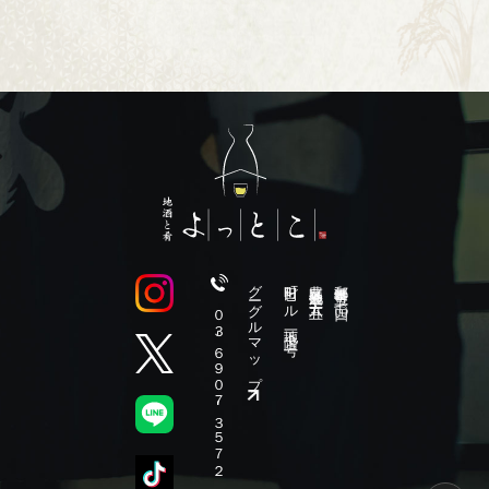
グーグルマップ
町田ビル 地下一階 二号
豊島区池袋 二ー六五ー五
郵便番号 一七一ー〇〇一四
０３-６９０７-３５７２